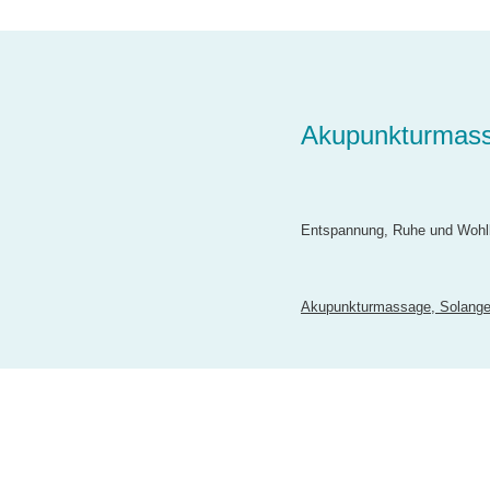
Akupunkturmassa
Entspannung, Ruhe und Wohlb
Akupunkturmassage, Solange E
Kontakt
|
Imp