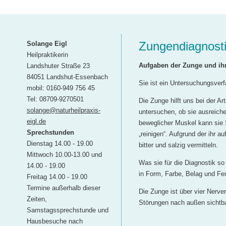
Zungendiagnost
Solange Eigl
Heilpraktikerin
Aufgaben der Zunge und ih
Landshuter Straße 23
84051 Landshut-Essenbach
Sie ist ein Untersuchungsverf
mobil: 0160-949 756 45
Tel: 08709-9270501
Die Zunge hilft uns bei der A
solange@naturheilpraxis-
untersuchen, ob sie ausreichen
eigl.de
beweglicher Muskel kann si
Sprechstunden
„reinigen“. Aufgrund der ih
Dienstag 14.00 - 19.00
bitter und salzig vermitteln.
Mittwoch 10.00-13.00 und
Was sie für die Diagnostik so
14.00 - 19.00
in Form, Farbe, Belag und F
Freitag 14.00 - 19.00
Termine außerhalb dieser
Die Zunge ist über vier Nerv
Zeiten,
Störungen nach außen sichtb
Samstagssprechstunde und
Hausbesuche nach