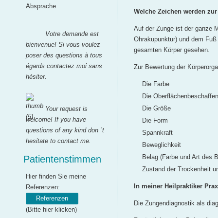
Absprache
Welche Zeichen werden zur
Auf der Zunge ist der ganze 
Votre demande est
Ohrakupunktur) und dem Fuß (
bienvenue! Si vous voulez
gesamten Körper gesehen.
poser des questions à tous
égards contactez moi sans
Zur Bewertung der Körperorgan
hésiter.
Die Farbe
Die Oberflächenbeschaffen
Die Größe
Your request is
welcome! If you have
Die Form
questions of any kind don ´t
Spannkraft
hesitate to contact me.
Beweglichkeit
Belag (Farbe und Art des 
Patientenstimmen
Zustand der Trockenheit un
Hier finden Sie meine
In meiner Heilpraktiker Pr
Referenzen:
Referenzen
Die Zungendiagnostik als di
(Bitte hier klicken)