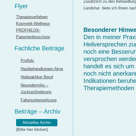
Zusätzlich zu den Behandlung
Flyer
Landshut biete ich Ihnen n
Therapieverfahren
Kosmetik-Wellness
Besonderer Hinwe
PROFHILO®-
Den in meiner Prax
Patientenbroschüre
Heilversprechen zu
Fachliche Beiträge
noch eine Besserun
versprochen werden
Profhilo
handelt es sich um 
Hautbehandlungen Akne
noch nicht anerkan
Heilpraktiker Beruf
Indikationen beruh
Neurodermitis –
Therapiemethoden 
Juckreizlinderung
Faltenunterspritzung
Beiträge – Archiv
Aktuelles Archiv
(Bitte hier klicken)