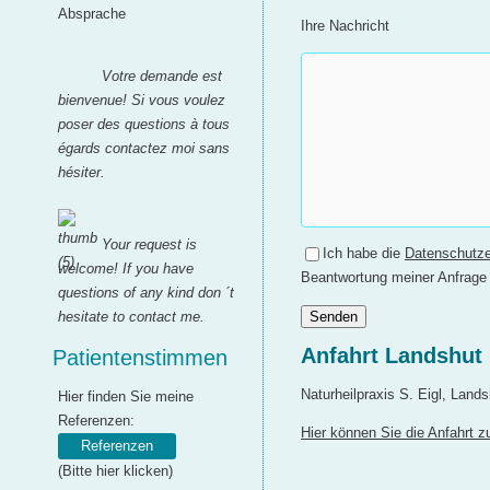
Absprache
Ihre Nachricht
Votre demande est
bienvenue! Si vous voulez
poser des questions à tous
égards contactez moi sans
hésiter.
Your request is
Ich habe die
Datenschutze
welcome! If you have
Beantwortung meiner Anfrage 
questions of any kind don ´t
hesitate to contact me.
Anfahrt Landshut
Patientenstimmen
Naturheilpraxis S. Eigl, Lan
Hier finden Sie meine
Referenzen:
Hier können Sie die Anfahrt 
Referenzen
(Bitte hier klicken)