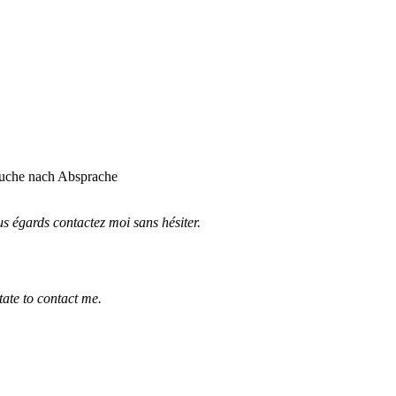
suche nach Absprache
s égards contactez moi sans hésiter.
tate to contact me.