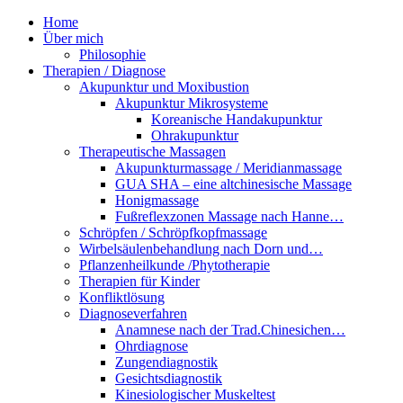
Home
Über mich
Philosophie
Therapien / Diagnose
Akupunktur und Moxibustion
Akupunktur Mikrosysteme
Koreanische Handakupunktur
Ohrakupunktur
Therapeutische Massagen
Akupunkturmassage / Meridianmassage
GUA SHA – eine altchinesische Massage
Honigmassage
Fußreflexzonen Massage nach Hanne…
Schröpfen / Schröpfkopfmassage
Wirbelsäulenbehandlung nach Dorn und…
Pflanzenheilkunde /Phytotherapie
Therapien für Kinder
Konfliktlösung
Diagnoseverfahren
Anamnese nach der Trad.Chinesichen…
Ohrdiagnose
Zungendiagnostik
Gesichtsdiagnostik
Kinesiologischer Muskeltest