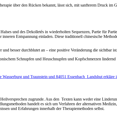
erapie über den Rücken bekannt, lässt sich, mit sanfterem Druck im Ge
 Halses und des Dekolletés in wiederholten Sequenzen, Partie für Parti
inneren Entspannung einladen. Diese traditionell chinesische Methode
und besser durchblutet an – eine positive Veränderung die sichtbar ist
onischem Schnupfen und Heuschnupfen und Kopfschmerzen lindernd
he Wasserburg und Traunstein und 84051 Essenbach Landshut erkläre i
i Heilversprechen zugrunde. Aus den Texten kann weder eine Linderung
dlungsmethoden handelt es sich um Verfahren der alternativen Medizin,
issen und Erfahrungen innerhalb der Therapiemethoden selbst.