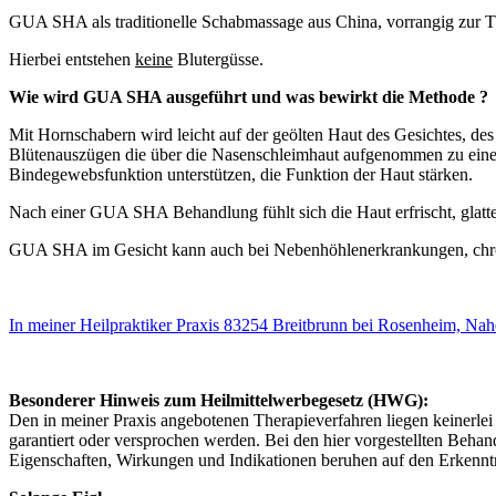
GUA SHA als traditionelle Schabmassage aus China, vorrangig zur Th
Hierbei entstehen
keine
Blutergüsse.
Wie wird GUA SHA ausgeführt und was bewirkt die Methode ?
Mit Hornschabern wird leicht auf der geölten Haut des Gesichtes, des
Blütenauszügen die über die Nasenschleimhaut aufgenommen zu einer 
Bindegewebsfunktion unterstützen, die Funktion der Haut stärken.
Nach einer GUA SHA Behandlung fühlt sich die Haut erfrischt, glatter 
GUA SHA im Gesicht kann auch bei Nebenhöhlenerkrankungen, chr
In meiner Heilpraktiker Praxis 83254 Breitbrunn bei Rosenheim, Na
Besonderer Hinweis zum Heilmittelwerbegesetz (HWG):
Den in meiner Praxis angebotenen Therapieverfahren liegen keinerle
garantiert oder versprochen werden. Bei den hier vorgestellten Behan
Eigenschaften, Wirkungen und Indikationen beruhen auf den Erkenntn