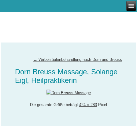
←
Wirbelsäulenbehandlung nach Dorn und Breuss
Dorn Breuss Massage, Solange
Eigl, Heilpraktikerin
Die gesamte Größe beträgt
424 × 283
Pixel
Kontakt
|
Impressum
|
Aktuelles
|
Referenzen |
Datenschutzerklärung