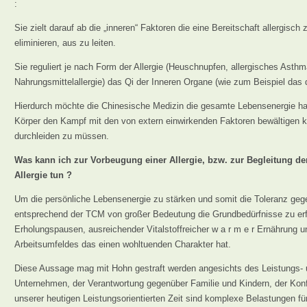
:
Sie zielt darauf ab die „inneren“ Faktoren die eine Bereitschaft allergisch
eliminieren, aus zu leiten.
Sie reguliert je nach Form der Allergie (Heuschnupfen, allergisches Asthm
Nahrungsmittelallergie) das Qi der Inneren Organe (wie zum Beispiel das d
Hierdurch möchte die Chinesische Medizin die gesamte Lebensenergie ha
Körper den Kampf mit den von extern einwirkenden Faktoren bewältigen 
durchleiden zu müssen.
Was kann ich zur Vorbeugung einer Allergie, bzw. zur Begleitung d
Allergie tun ?
Um die persönliche Lebensenergie zu stärken und somit die Toleranz gege
entsprechend der TCM von großer Bedeutung die Grundbedürfnisse zu erf
Erholungspausen, ausreichender Vitalstoffreicher w a r m e r Ernährung 
Arbeitsumfeldes das einen wohltuenden Charakter hat.
Diese Aussage mag mit Hohn gestraft werden angesichts des Leistungs- 
Unternehmen, der Verantwortung gegenüber Familie und Kindern, der Konf
unserer heutigen Leistungsorientierten Zeit sind komplexe Belastungen f