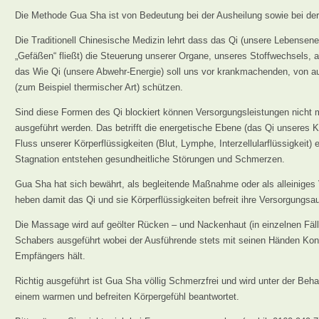
Die Methode Gua Sha ist von Bedeutung bei der Ausheilung sowie bei de
Die Traditionell Chinesische Medizin lehrt dass das Qi (unsere Lebensene
„Gefäßen“ fließt) die Steuerung unserer Organe, unseres Stoffwechsels, 
das Wie Qi (unsere Abwehr-Energie) soll uns vor krankmachenden, von a
(zum Beispiel thermischer Art) schützen.
Sind diese Formen des Qi blockiert können Versorgungsleistungen nicht
ausgeführt werden. Das betrifft die energetische Ebene (das Qi unseres Kö
Fluss unserer Körperflüssigkeiten (Blut, Lymphe, Interzellularflüssigkeit)
Stagnation entstehen gesundheitliche Störungen und Schmerzen.
Gua Sha hat sich bewährt, als begleitende Maßnahme oder als alleiniges 
heben damit das Qi und sie Körperflüssigkeiten befreit ihre Versorgungsa
Die Massage wird auf geölter Rücken – und Nackenhaut (in einzelnen Fäll
Schabers ausgeführt wobei der Ausführende stets mit seinen Händen Ko
Empfängers hält.
Richtig ausgeführt ist Gua Sha völlig Schmerzfrei und wird unter der Beh
einem warmen und befreiten Körpergefühl beantwortet.