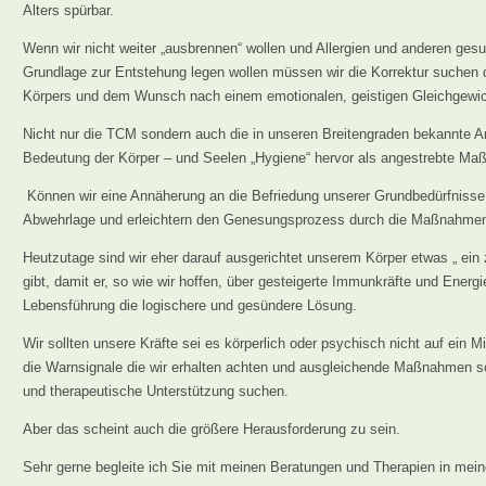
Alters spürbar.
Wenn wir nicht weiter „ausbrennen“ wollen und Allergien und anderen gesu
Grundlage zur Entstehung legen wollen müssen wir die Korrektur suchen 
Körpers und dem Wunsch nach einem emotionalen, geistigen Gleichgewich
Nicht nur die TCM sondern auch die in unseren Breitengraden bekannte A
Bedeutung der Körper – und Seelen „Hygiene“ hervor als angestrebte Ma
Können wir eine Annäherung an die Befriedung unserer Grundbedürfnisse 
Abwehrlage und erleichtern den Genesungsprozess durch die Maßnahmen
Heutzutage sind wir eher darauf ausgerichtet unserem Körper etwas „ ein 
gibt, damit er, so wie wir hoffen, über gesteigerte Immunkräfte und Energie
Lebensführung die logischere und gesündere Lösung.
Wir sollten unsere Kräfte sei es körperlich oder psychisch nicht auf ein M
die Warnsignale die wir erhalten achten und ausgleichende Maßnahmen s
und therapeutische Unterstützung suchen.
Aber das scheint auch die größere Herausforderung zu sein.
Sehr gerne begleite ich Sie mit meinen Beratungen und Therapien in mei