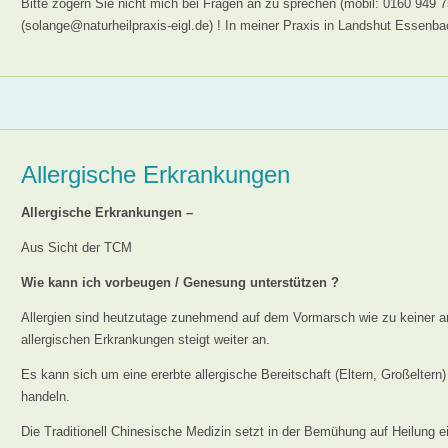
Bitte zögern Sie nicht mich bei Fragen an zu sprechen (mobil: 0160 949 7
(solange@naturheilpraxis-eigl.de) ! In meiner Praxis in Landshut Essenbac
Allergische Erkrankungen
Allergische Erkrankungen –
Aus Sicht der TCM
Wie kann ich vorbeugen / Genesung unterstützen ?
Allergien sind heutzutage zunehmend auf dem Vormarsch wie zu keiner a
allergischen Erkrankungen steigt weiter an.
Es kann sich um eine ererbte allergische Bereitschaft (Eltern, Großelter
handeln.
Die Traditionell Chinesische Medizin setzt in der Bemühung auf Heilung ei